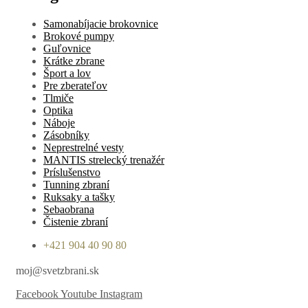
Samonabíjacie brokovnice
Brokové pumpy
Guľovnice
Krátke zbrane
Šport a lov
Pre zberateľov
Tlmiče
Optika
Náboje
Zásobníky
Neprestrelné vesty
MANTIS strelecký trenažér
Príslušenstvo
Tunning zbraní
Ruksaky a tašky
Sebaobrana
Čistenie zbraní
+421 904 40 90 80
moj@svetzbrani.sk
Facebook
Youtube
Instagram