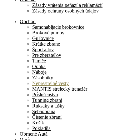
Zásady vrátenia peňazí a reklamácií
Zásady ochrany osobných údajov
Obchod
Samonabíjacie brokovnice
Brokové pumpy
Guľovnice
Krátke zbrane
Šport a lov
Pre zberateľov
Tlmiče
Optika
Náboje
Zásobníky
Neprestrelné vesty
MANTIS strelecký trenažér
Príslušenstvo
Tunning zbraní
Ruksaky a tašky
Sebaobrana
Čistenie zbraní
Košík
Pokladňa
Obrnené Autá
O nás