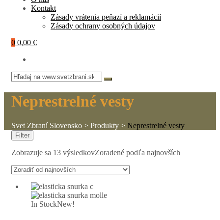
Kontakt
Zásady vrátenia peňazí a reklamácií
Zásady ochrany osobných údajov
0
0,00 €
Neprestrelné vesty
Svet Zbraní Slovensko
>
Produkty
>
Neprestrelné vesty
Filter
Zobrazuje sa 13 výsledkov
Zoradené podľa najnovších
In Stock
New!