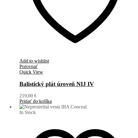
Add to wishlist
Porovnať
Quick View
Balistický plát úroveň NIJ IV
219,00
€
Pridať do košíka
In Stock