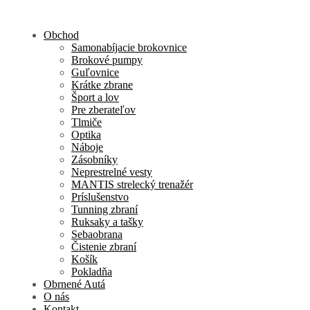
Obchod
Samonabíjacie brokovnice
Brokové pumpy
Guľovnice
Krátke zbrane
Šport a lov
Pre zberateľov
Tlmiče
Optika
Náboje
Zásobníky
Neprestrelné vesty
MANTIS strelecký trenažér
Príslušenstvo
Tunning zbraní
Ruksaky a tašky
Sebaobrana
Čistenie zbraní
Košík
Pokladňa
Obrnené Autá
O nás
Kontakt