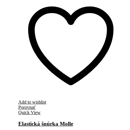
Add to wishlist
Porovnať
Quick View
Elastická šnúrka Molle