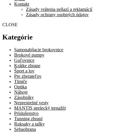
Kontakt
Zásady vrátenia peňazí a reklamácií
Zásady ochrany osobných údajov
CLOSE
Kategórie
Samonabíjacie brokovnice
Brokové pumpy
Guľovnice
Krátke zbrane
Šport a lov
Pre zberateľov
Tlmiče
Optika
Náboje
Zásobníky
Neprestrelné vesty
MANTIS strelecký trenažér
Príslušenstvo
Tunning zbraní
Ruksaky a tašky
Sebaobrana