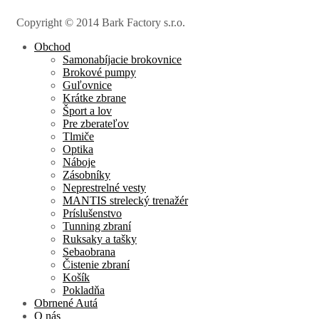
Copyright © 2014 Bark Factory s.r.o.
Obchod
Samonabíjacie brokovnice
Brokové pumpy
Guľovnice
Krátke zbrane
Šport a lov
Pre zberateľov
Tlmiče
Optika
Náboje
Zásobníky
Neprestrelné vesty
MANTIS strelecký trenažér
Príslušenstvo
Tunning zbraní
Ruksaky a tašky
Sebaobrana
Čistenie zbraní
Košík
Pokladňa
Obrnené Autá
O nás