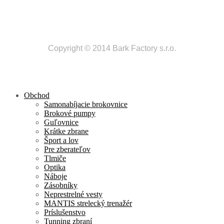
Copyright © 2014 Bark Factory s.r.o.
Obchod
Samonabíjacie brokovnice
Brokové pumpy
Guľovnice
Krátke zbrane
Šport a lov
Pre zberateľov
Tlmiče
Optika
Náboje
Zásobníky
Neprestrelné vesty
MANTIS strelecký trenažér
Príslušenstvo
Tunning zbraní