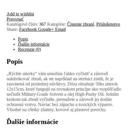
Add to wishlist
Porovnať
Katalógové číslo:
367
Kategórie:
Čistenie zbraní
,
Príslušenstvo
Share:
Facebook
Google+
Email
Popis
Ďalšie informácie
Recenzie (0)
Popis
„Rýchle utierky“ vám umožnia ľahko vyčistiť a zároveň
nalubrikovať zbraň, ak ste napríklad na strelnici zistili, že je
zasvinená od poslednej návštevy. Dóza obsahuje 50ks utierok
12x15cm, ktoré fungujú na rovnakom princípe ako rozpúšťadlo
nečistôt Military-Grade Solvent a olej High-Purity Oil. Jedním
krokom tak zbraň vyčistíte, premažete a zároveň jej dodáte
ochrannú vrstvu. Naviac bez zápachu a toxických výparov.
Vhodné na všetky zliatiny, kovové aj plastové povrchy.
Ďalšie informácie