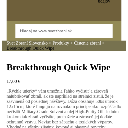
údajov
Svet Zbraní Slovensko
>
Produkty
>
Čistenie zbraní
>
Breakthrough Quick Wipe
Breakthrough Quick Wipe
17,00
€
„Rýchle utierky“ vám umožnia ľahko vyčistiť a zároveň
nalubrikovať zbraň, ak ste napríklad na strelnici zistili, že je
zasvinená od poslednej návštevy. Dóza obsahuje 50ks utierok
12x15cm, ktoré fungujú na rovnakom princípe ako rozpúšťadlo
nečistôt Military-Grade Solvent a olej High-Purity Oil. Jedním
krokom tak zbraň vyčistíte, premažete a zároveň jej dodáte
ochrannú vrstvu. Naviac bez zápachu a toxických výparov.
Vhodné na všetky zliatiny, kovové aj plastové povrchy.