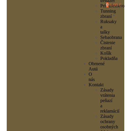
trenažér
0
0,00 €
Príslušenstvo
Tunning
zbraní
Ruksaky
a
tašky
Sebaobrana
Čistenie
zbraní
Košík
Pokladňa
Obrnené
Autá
O
nás
Kontakt
Zásady
vrátenia
peňazí
a
reklamácií
Zásady
ochrany
osobných