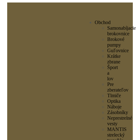
Obchod
Samonabíjacie
brokovnice
Brokové
pumpy
Guľovnice
Krátke
zbrane
Šport
a
lov
Pre
zberateľov
Tlmiče
Optika
Náboje
Zásobníky
Neprestrelné
vesty
MANTIS
strelecký