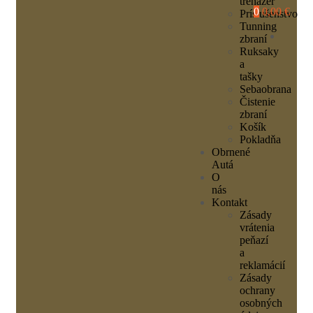
trenažér
0
0,00 €
Príslušenstvo
Tunning
zbraní
Ruksaky
a
tašky
Sebaobrana
Čistenie
zbraní
Košík
Pokladňa
Obrnené
Autá
O
nás
Kontakt
Zásady
vrátenia
peňazí
a
reklamácií
Zásady
ochrany
osobných