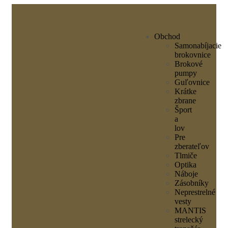
Obchod
Samonabíjacie
brokovnice
Brokové
pumpy
Guľovnice
Krátke
zbrane
Šport
a
lov
Pre
zberateľov
Tlmiče
Optika
Náboje
Zásobníky
Neprestrelné
vesty
MANTIS
strelecký