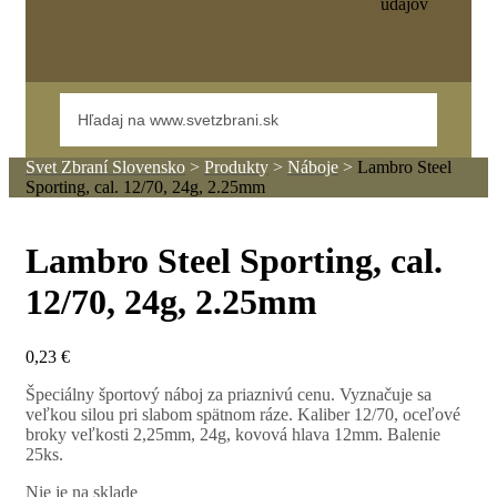
údajov
Svet Zbraní Slovensko
>
Produkty
>
Náboje
>
Lambro Steel
Sporting, cal. 12/70, 24g, 2.25mm
Lambro Steel Sporting, cal.
12/70, 24g, 2.25mm
0,23
€
Špeciálny športový náboj za priaznivú cenu. Vyznačuje sa
veľkou silou pri slabom spätnom ráze. Kaliber 12/70, oceľové
broky veľkosti 2,25mm, 24g, kovová hlava 12mm. Balenie
25ks.
Nie je na sklade