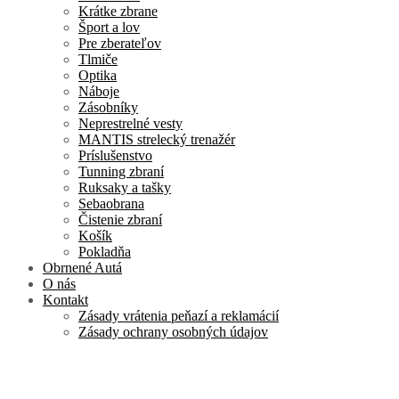
Krátke zbrane
Šport a lov
Pre zberateľov
Tlmiče
Optika
Náboje
Zásobníky
Neprestrelné vesty
MANTIS strelecký trenažér
Príslušenstvo
Tunning zbraní
Ruksaky a tašky
Sebaobrana
Čistenie zbraní
Košík
Pokladňa
Obrnené Autá
O nás
Kontakt
Zásady vrátenia peňazí a reklamácií
Zásady ochrany osobných údajov