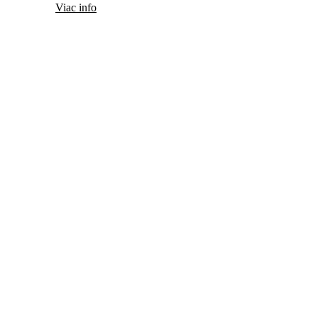
Viac info
+421 904 40 90 80
moj@svetzbrani.sk