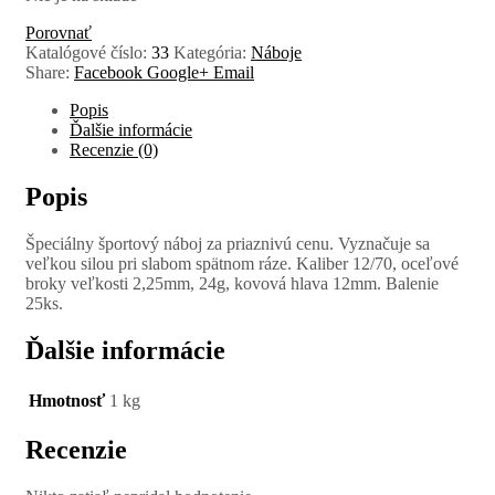
Porovnať
Katalógové číslo:
33
Kategória:
Náboje
Share:
Facebook
Google+
Email
Popis
Ďalšie informácie
Recenzie (0)
Popis
Špeciálny športový náboj za priaznivú cenu. Vyznačuje sa
veľkou silou pri slabom spätnom ráze. Kaliber 12/70, oceľové
broky veľkosti 2,25mm, 24g, kovová hlava 12mm. Balenie
25ks.
Ďalšie informácie
Hmotnosť
1 kg
Recenzie