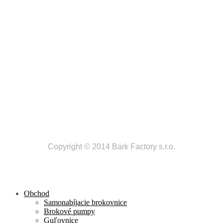
Copyright © 2014 Bark Factory s.r.o.
Obchod
Samonabíjacie brokovnice
Brokové pumpy
Guľovnice