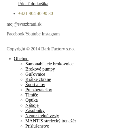
Pridať do košíka
+421 904 40 90 80
moj@svetzbrani.sk
Facebook
Youtube
Instagram
Copyright © 2014 Bark Factory s.r.o.
Obchod
Samonabíjacie brokovnice
Brokové pumpy
Guľovnice
Krátke zbrane
Šport a lov
Pre zberateľov
Tlmiče
Optika
Náboje
Zásobníky
Neprestrelné vesty
MANTIS strelecký trenažér
Príslušenstvo