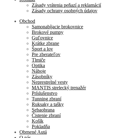
Zásady vrátenia peňazí a reklamácií
Zásady ochrany osobných údajov
Obchod
Samonabíjacie brokovnice
Brokové pumpy
Guľovnice
Krátke zbrane
Šport a lov
Pre zberateľov
Tlmiče
Optika
Náboje
Zásobníky
Neprestrelné vesty
MANTIS strelecký trenažér
Príslušenstvo
Tunning zbraní
Ruksaky a tašky
Sebaobrana
Čistenie zbraní
Košík
Pokladňa
Obrnené Autá
O nás