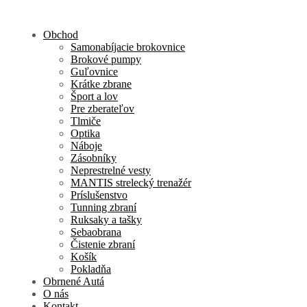
Obchod
Samonabíjacie brokovnice
Brokové pumpy
Guľovnice
Krátke zbrane
Šport a lov
Pre zberateľov
Tlmiče
Optika
Náboje
Zásobníky
Neprestrelné vesty
MANTIS strelecký trenažér
Príslušenstvo
Tunning zbraní
Ruksaky a tašky
Sebaobrana
Čistenie zbraní
Košík
Pokladňa
Obrnené Autá
O nás
Kontakt