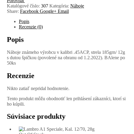
Porovnať
Katalógové číslo:
307
Kategória:
Náboje
Share:
Facebook
Google+
Email
Popis
Recenzie (0)
Popis
Náboje známeho výrobcu v kalibri .45ACP, strela 185grn/ 12g
s dutou špičkou (povolené na obranu od 1.2.2022). BAlene po
50ks
Recenzie
Nikto zatiaľ nepridal hodnotenie.
Tento produkt môžu ohodnotiť len prihlásení zákazníci, ktorí si
ho kúpili.
Súvisiace produkty