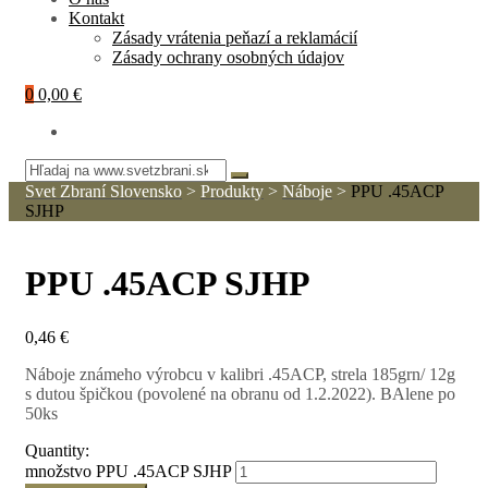
Kontakt
Zásady vrátenia peňazí a reklamácií
Zásady ochrany osobných údajov
0
0,00 €
Svet Zbraní Slovensko
>
Produkty
>
Náboje
>
PPU .45ACP
SJHP
PPU .45ACP SJHP
0,46
€
Náboje známeho výrobcu v kalibri .45ACP, strela 185grn/ 12g
s dutou špičkou (povolené na obranu od 1.2.2022). BAlene po
50ks
Quantity:
množstvo PPU .45ACP SJHP