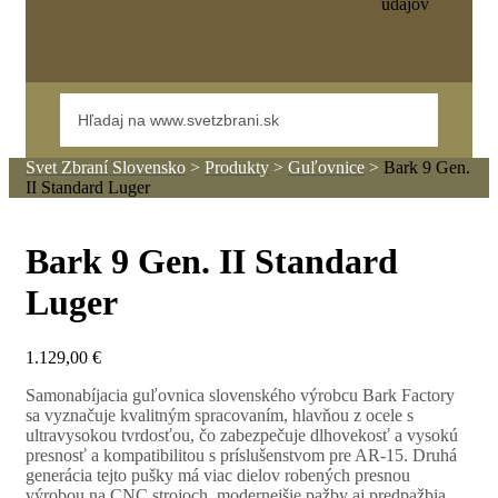
údajov
Svet Zbraní Slovensko
>
Produkty
>
Guľovnice
>
Bark 9 Gen.
II Standard Luger
Bark 9 Gen. II Standard
Luger
1.129,00
€
Samonabíjacia guľovnica slovenského výrobcu Bark Factory
sa vyznačuje kvalitným spracovaním, hlavňou z ocele s
ultravysokou tvrdosťou, čo zabezpečuje dlhovekosť a vysokú
presnosť a kompatibilitou s príslušenstvom pre AR-15. Druhá
generácia tejto pušky má viac dielov robených presnou
výrobou na CNC strojoch, modernejšie pažby aj predpažbia