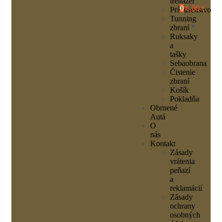
trenažér
0
0,00 €
Príslušenstvo
Tunning
zbraní
Ruksaky
a
tašky
Sebaobrana
Čistenie
zbraní
Košík
Pokladňa
Obrnené
Autá
O
nás
Kontakt
Zásady
vrátenia
peňazí
a
reklamácií
Zásady
ochrany
osobných