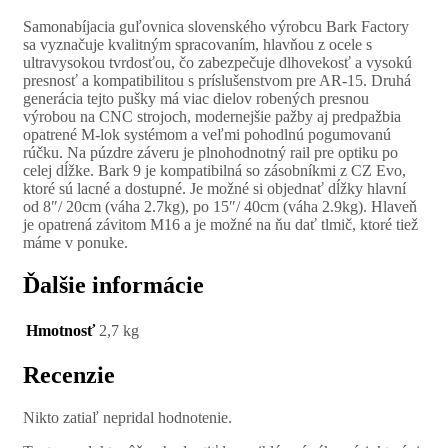
Samonabíjacia guľovnica slovenského výrobcu Bark Factory
sa vyznačuje kvalitným spracovaním, hlavňou z ocele s
ultravysokou tvrdosťou, čo zabezpečuje dlhovekosť a vysokú
presnosť a kompatibilitou s príslušenstvom pre AR-15. Druhá
generácia tejto pušky má viac dielov robených presnou
výrobou na CNC strojoch, modernejšie pažby aj predpažbia
opatrené M-lok systémom a veľmi pohodlnú pogumovanú
rúčku. Na púzdre záveru je plnohodnotný rail pre optiku po
celej dĺžke. Bark 9 je kompatibilná so zásobníkmi z CZ Evo,
ktoré sú lacné a dostupné. Je možné si objednať dĺžky hlavní
od 8″/ 20cm (váha 2.7kg), po 15″/ 40cm (váha 2.9kg). Hlaveň
je opatrená závitom M16 a je možné na ňu dať tlmič, ktoré tiež
máme v ponuke.
Ďalšie informácie
Hmotnosť
2,7 kg
Recenzie
Nikto zatiaľ nepridal hodnotenie.