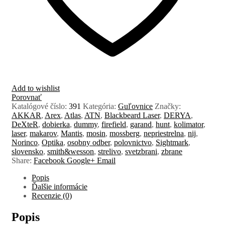
Add to wishlist
Porovnať
Katalógové číslo:
391
Kategória:
Guľovnice
Značky:
AKKAR
,
Arex
,
Atlas
,
ATN
,
Blackbeard Laser
,
DERYA
,
DeXteR
,
dobierka
,
dummy
,
firefield
,
garand
,
hunt
,
kolimator
,
laser
,
makarov
,
Mantis
,
mosin
,
mossberg
,
nepriestrelna
,
nij
,
Norinco
,
Optika
,
osobny odber
,
polovnictvo
,
Sightmark
,
slovensko
,
smith&wesson
,
strelivo
,
svetzbrani
,
zbrane
Share:
Facebook
Google+
Email
Popis
Ďalšie informácie
Recenzie (0)
Popis