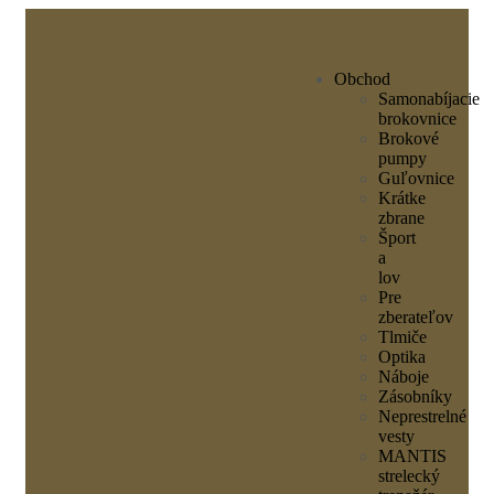
Obchod
Samonabíjacie
brokovnice
Brokové
pumpy
Guľovnice
Krátke
zbrane
Šport
a
lov
Pre
zberateľov
Tlmiče
Optika
Náboje
Zásobníky
Neprestrelné
vesty
MANTIS
strelecký