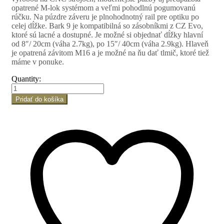
opatrené M-lok systémom a veľmi pohodlnú pogumovanú
rúčku. Na púzdre záveru je plnohodnotný rail pre optiku po
celej dĺžke. Bark 9 je kompatibilná so zásobníkmi z CZ Evo,
ktoré sú lacné a dostupné. Je možné si objednať dĺžky hlavní
od 8″/ 20cm (váha 2.7kg), po 15″/ 40cm (váha 2.9kg). Hlaveň
je opatrená závitom M16 a je možné na ňu dať tlmič, ktoré tiež
máme v ponuke.
Quantity:
Pridať do košíka