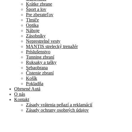
Krátke zbrane
Šport a lov
Pre zberateľov
Tlmiče
Optika
Náboje
Zásobníky
Neprestrelné vesty
MANTIS strelecký trenažér
Príslušenstvo
Tunning zbraní
Ruksaky a tašky
Sebaobrana
Čistenie zbraní
Košík
Pokladňa
Obrnené Autá
O nás
Kontakt
Zásady vrátenia peňazí a reklamácií
Zásady ochrany osobných údajov