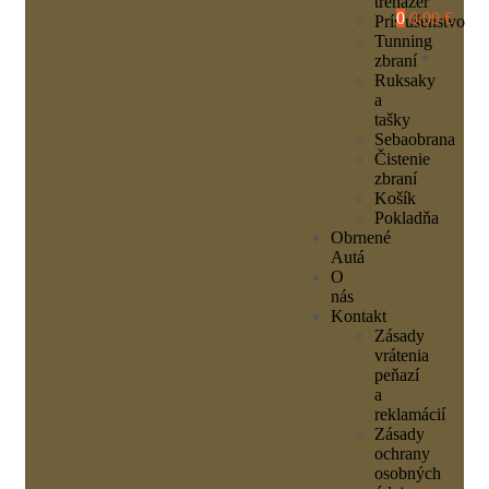
trenažér
0
0,00 €
Príslušenstvo
Tunning
zbraní
Ruksaky
a
tašky
Sebaobrana
Čistenie
zbraní
Košík
Pokladňa
Obrnené
Autá
O
nás
Kontakt
Zásady
vrátenia
peňazí
a
reklamácií
Zásady
ochrany
osobných