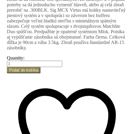
potreby sa dá jednoducho vymeniť hlaveň, alebo aj celá zbraň
prerobiť na .300BLK. Sig MCX Virtus má krátky nastaviteľný
piestový systém a v spolupráci so záverom bez bufferu
zabezpečuje veľmi hladkú streľbu s minimálnym spätným
rázom. Celý systém spolupracuje s dvojstupňovou Matchlite
Duo spúšťou. Predpažbie je opatrené systémom Mlok. Poistka
aj vypúšťanie zásobníka sú obojstranné. Farba čierna. Celková
dĺžka je 90cm a váha 3.5kg. Zbraň používa štandardné AR-15
zásobníky.
Quantity:
Pridať do košíka