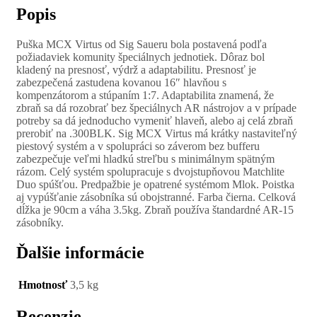
Popis
Puška MCX Virtus od Sig Saueru bola postavená podľa
požiadaviek komunity špeciálnych jednotiek. Dôraz bol
kladený na presnosť, výdrž a adaptabilitu. Presnosť je
zabezpečená zastudena kovanou 16″ hlavňou s
kompenzátorom a stúpaním 1:7. Adaptabilita znamená, že
zbraň sa dá rozobrať bez špeciálnych AR nástrojov a v prípade
potreby sa dá jednoducho vymeniť hlaveň, alebo aj celá zbraň
prerobiť na .300BLK. Sig MCX Virtus má krátky nastaviteľný
piestový systém a v spolupráci so záverom bez bufferu
zabezpečuje veľmi hladkú streľbu s minimálnym spätným
rázom. Celý systém spolupracuje s dvojstupňovou Matchlite
Duo spúšťou. Predpažbie je opatrené systémom Mlok. Poistka
aj vypúšťanie zásobníka sú obojstranné. Farba čierna. Celková
dĺžka je 90cm a váha 3.5kg. Zbraň používa štandardné AR-15
zásobníky.
Ďalšie informácie
Hmotnosť
3,5 kg
Recenzie