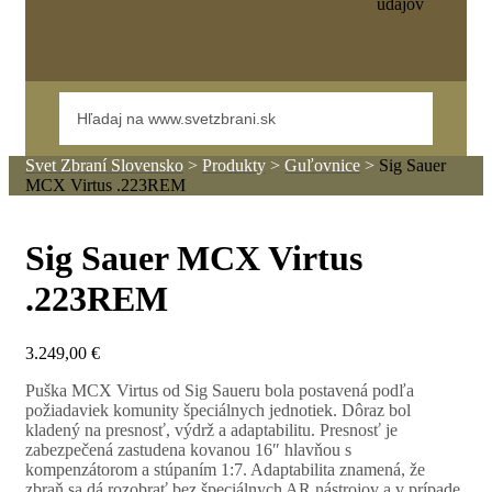
údajov
Svet Zbraní Slovensko
>
Produkty
>
Guľovnice
>
Sig Sauer
MCX Virtus .223REM
Sig Sauer MCX Virtus
.223REM
3.249,00
€
Puška MCX Virtus od Sig Saueru bola postavená podľa
požiadaviek komunity špeciálnych jednotiek. Dôraz bol
kladený na presnosť, výdrž a adaptabilitu. Presnosť je
zabezpečená zastudena kovanou 16″ hlavňou s
kompenzátorom a stúpaním 1:7. Adaptabilita znamená, že
zbraň sa dá rozobrať bez špeciálnych AR nástrojov a v prípade