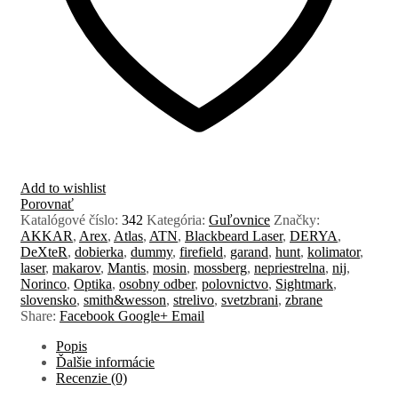
Add to wishlist
Porovnať
Katalógové číslo:
342
Kategória:
Guľovnice
Značky:
AKKAR
,
Arex
,
Atlas
,
ATN
,
Blackbeard Laser
,
DERYA
,
DeXteR
,
dobierka
,
dummy
,
firefield
,
garand
,
hunt
,
kolimator
,
laser
,
makarov
,
Mantis
,
mosin
,
mossberg
,
nepriestrelna
,
nij
,
Norinco
,
Optika
,
osobny odber
,
polovnictvo
,
Sightmark
,
slovensko
,
smith&wesson
,
strelivo
,
svetzbrani
,
zbrane
Share:
Facebook
Google+
Email
Popis
Ďalšie informácie
Recenzie (0)