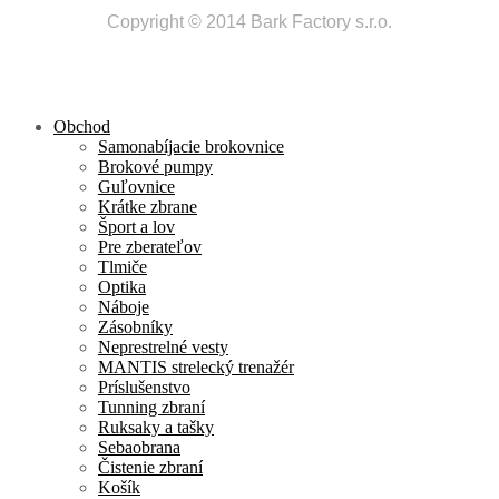
Copyright © 2014 Bark Factory s.r.o.
Obchod
Samonabíjacie brokovnice
Brokové pumpy
Guľovnice
Krátke zbrane
Šport a lov
Pre zberateľov
Tlmiče
Optika
Náboje
Zásobníky
Neprestrelné vesty
MANTIS strelecký trenažér
Príslušenstvo
Tunning zbraní
Ruksaky a tašky
Sebaobrana
Čistenie zbraní
Košík