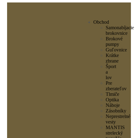
Obchod
Samonabíjacie
brokovnice
Brokové
pumpy
Guľovnice
Krátke
zbrane
Šport
a
lov
Pre
zberateľov
Tlmiče
Optika
Náboje
Zásobníky
Neprestrelné
vesty
MANTIS
strelecký