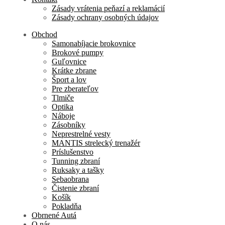
Zásady vrátenia peňazí a reklamácií
Zásady ochrany osobných údajov
Obchod
Samonabíjacie brokovnice
Brokové pumpy
Guľovnice
Krátke zbrane
Šport a lov
Pre zberateľov
Tlmiče
Optika
Náboje
Zásobníky
Neprestrelné vesty
MANTIS strelecký trenažér
Príslušenstvo
Tunning zbraní
Ruksaky a tašky
Sebaobrana
Čistenie zbraní
Košík
Pokladňa
Obrnené Autá
O nás