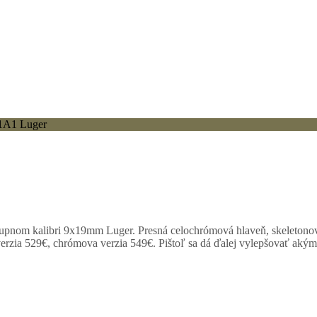
1A1 Luger
stupnom kalibri 9x19mm Luger. Presná celochrómová hlaveň, skeletonová
 verzia 529€, chrómova verzia 549€. Pištoľ sa dá ďalej vylepšovať aký