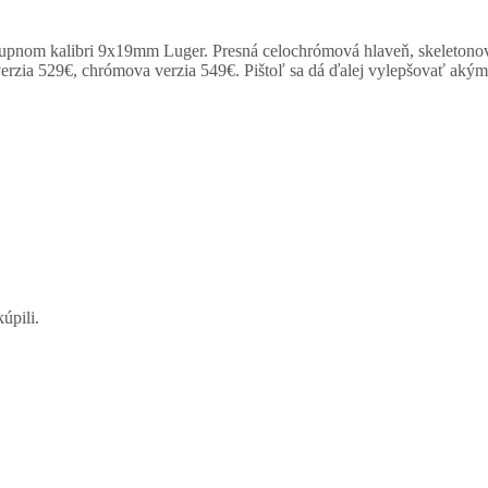
stupnom kalibri 9x19mm Luger. Presná celochrómová hlaveň, skeletonová
 verzia 529€, chrómova verzia 549€. Pištoľ sa dá ďalej vylepšovať aký
úpili.