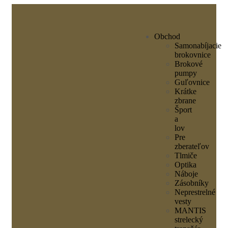
Obchod
Samonabíjacie
brokovnice
Brokové
pumpy
Guľovnice
Krátke
zbrane
Šport
a
lov
Pre
zberateľov
Tlmiče
Optika
Náboje
Zásobníky
Neprestrelné
vesty
MANTIS
strelecký