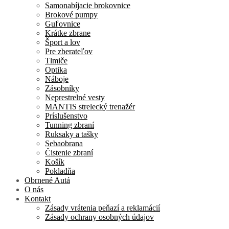
Samonabíjacie brokovnice
Brokové pumpy
Guľovnice
Krátke zbrane
Šport a lov
Pre zberateľov
Tlmiče
Optika
Náboje
Zásobníky
Neprestrelné vesty
MANTIS strelecký trenažér
Príslušenstvo
Tunning zbraní
Ruksaky a tašky
Sebaobrana
Čistenie zbraní
Košík
Pokladňa
Obrnené Autá
O nás
Kontakt
Zásady vrátenia peňazí a reklamácií
Zásady ochrany osobných údajov