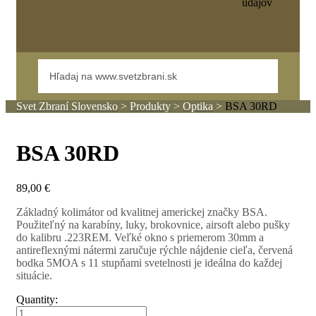
údajov
Svet Zbraní Slovensko
>
Produkty
>
Optika
>
BSA 30RD
BSA 30RD
89,00
€
Základný kolimátor od kvalitnej americkej značky BSA.
Použiteľný na karabíny, luky, brokovnice, airsoft alebo pušky
do kalibru .223REM. Veľké okno s priemerom 30mm a
antireflexnými nátermi zaručuje rýchle nájdenie cieľa, červená
bodka 5MOA s 11 stupňami svetelnosti je ideálna do každej
situácie.
Quantity: