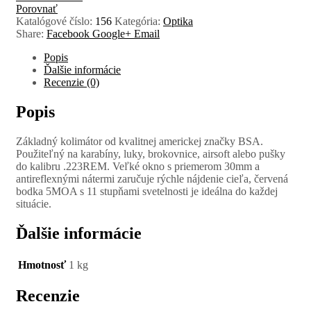
Porovnať
Katalógové číslo:
156
Kategória:
Optika
Share:
Facebook
Google+
Email
Popis
Ďalšie informácie
Recenzie (0)
Popis
Základný kolimátor od kvalitnej americkej značky BSA.
Použiteľný na karabíny, luky, brokovnice, airsoft alebo pušky
do kalibru .223REM. Veľké okno s priemerom 30mm a
antireflexnými nátermi zaručuje rýchle nájdenie cieľa, červená
bodka 5MOA s 11 stupňami svetelnosti je ideálna do každej
situácie.
Ďalšie informácie
Hmotnosť
1 kg
Recenzie