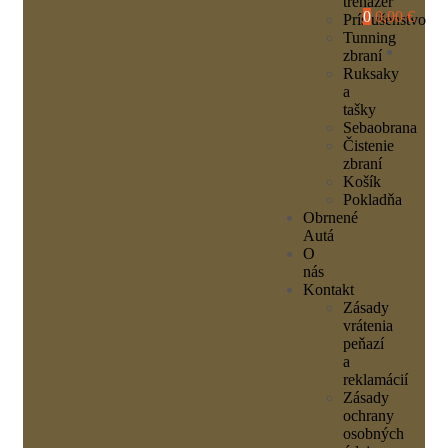
trenažér
0
0,00 €
Príslušenstvo
Tunning
zbraní
Ruksaky
a
tašky
Sebaobrana
Čistenie
zbraní
Košík
Pokladňa
Obrnené
Autá
O
nás
Kontakt
Zásady
vrátenia
peňazí
a
reklamácií
Zásady
ochrany
osobných