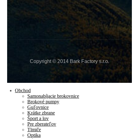
Copyright © 2014 Bark Factory s.r.o.
Obchod
Samonabíjacie brokovnice
Brokové pumpy
Guľovnice
Krátke zbrane
Šport a lov
Pre zberateľov
Tlmiče
Optika