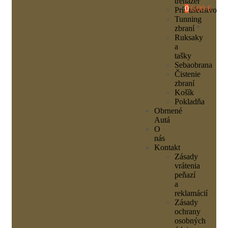
trenažér
0
0,00 €
Príslušenstvo
Tunning
zbraní
Ruksaky
a
tašky
Sebaobrana
Čistenie
zbraní
Košík
Pokladňa
Obrnené
Autá
O
nás
Kontakt
Zásady
vrátenia
peňazí
a
reklamácií
Zásady
ochrany
osobných