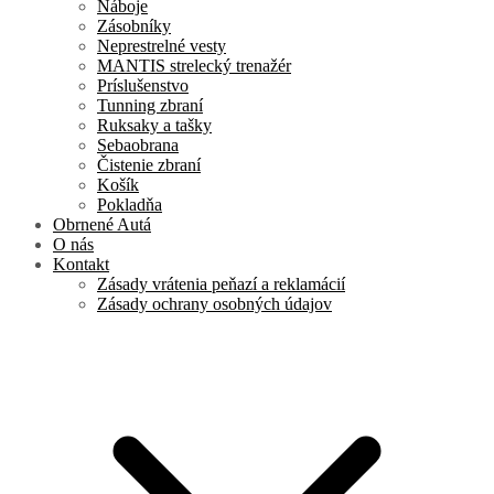
Náboje
Zásobníky
Neprestrelné vesty
MANTIS strelecký trenažér
Príslušenstvo
Tunning zbraní
Ruksaky a tašky
Sebaobrana
Čistenie zbraní
Košík
Pokladňa
Obrnené Autá
O nás
Kontakt
Zásady vrátenia peňazí a reklamácií
Zásady ochrany osobných údajov