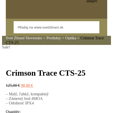
údajov
Svet Zbraní Slovensko
>
Produkty
>
Optika
>
Crimson Trace
CTS-25
Sale!
Crimson Trace CTS-25
125,00
€
98,00
€
– Malý, ľahký, kompaktný
– Zámerný bod 4MOA
– Odolnosť IPX4
Quantity: