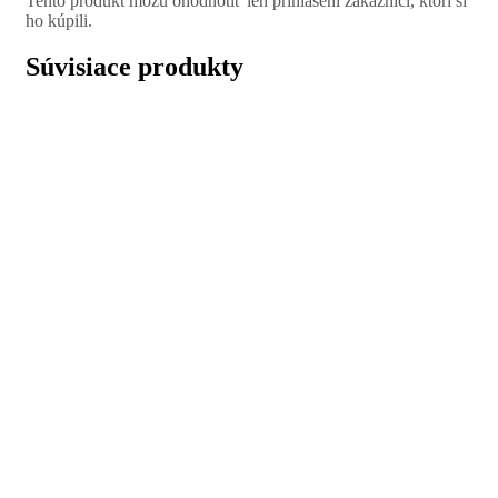
Tento produkt môžu ohodnotiť len prihlásení zákazníci, ktorí si
ho kúpili.
Súvisiace produkty