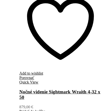
Add to wishlist
Porovnať
Quick View
Nočné videnie Sightmark Wraith 4-32 x
50
879,00
€