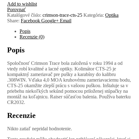
Add to wishlist
Porovnať
Katalógové číslo:
crimson-trace-cts-25
Kategória:
Optika
Share:
Facebook
Google+
Email
Popis
Recenzie (0)
Popis
Spoločnosť Crimson Trace bola založená v roku 1994 a od
vtedy robí kvalitné a lacné optiky. Kolimátor CTS-25 je
kompaktný zameriavač pre pušky a karabíny do kalibru
.308WIN. Vďaka 4,0 MOA kruhovému zameriavaciemu bodu,
CTS-25 okamžite zlepší prácu s vašoou puškou. Inštaluje sa v
priebehu niekoľkých sekúnd pomocou priloženej stúpačky na
montáž na koľajnicu. Raiser súčasťou balenia. Používa baterku
CR2032.
Recenzie
Nikto zatiaľ nepridal hodnotenie.