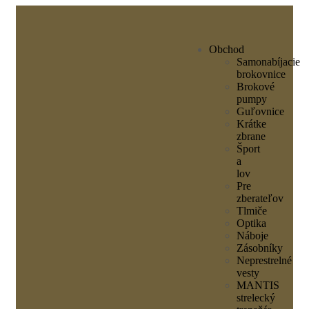
Obchod
Samonabíjacie
brokovnice
Brokové
pumpy
Guľovnice
Krátke
zbrane
Šport
a
lov
Pre
zberateľov
Tlmiče
Optika
Náboje
Zásobníky
Neprestrelné
vesty
MANTIS
strelecký