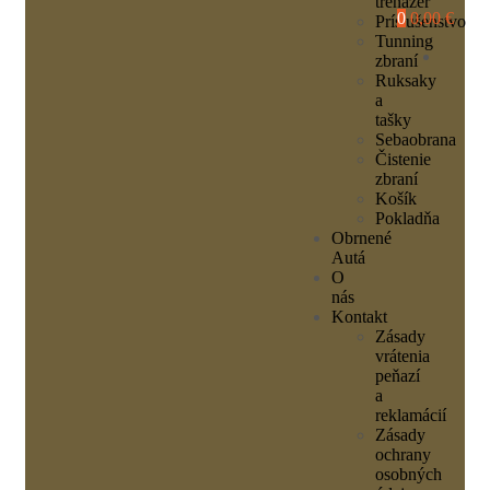
trenažér
0
0,00 €
Príslušenstvo
Tunning
zbraní
Ruksaky
a
tašky
Sebaobrana
Čistenie
zbraní
Košík
Pokladňa
Obrnené
Autá
O
nás
Kontakt
Zásady
vrátenia
peňazí
a
reklamácií
Zásady
ochrany
osobných