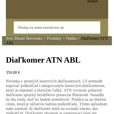
údajov
Svet Zbraní Slovensko
>
Produkty
>
Optika
>
Diaľkomer ATN
ABL
Diaľkomer ATN ABL
359,00
€
Novinka v presných laserových diaľkomeroch. Už nemusíte
kupovať puškohľad s integrovaným laserovým diaľkomerom,
ktorý je objemný a zbytočne ťažký. ATN vyvinulo prídavný
diaľkomer spojený bezdrôtovo pomocou Bluetooth. Nasadíte
ho iba vtedy, keď ho budete potrebovať. Pridáva sa na slnečnú
clonu, ktorá je súčasťou balenia puškohľadu. Týmto spôsobom
máte zaistené, že diaľkomer mieri na rovnaké miesto, ako
puškohľad. Diaľkomer obsahuje aj zameriavací laser pre