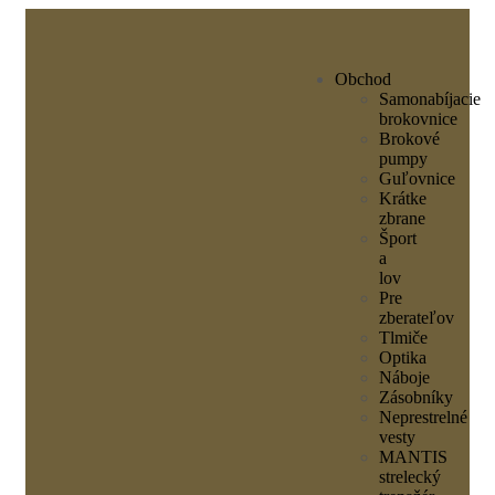
Obchod
Samonabíjacie
brokovnice
Brokové
pumpy
Guľovnice
Krátke
zbrane
Šport
a
lov
Pre
zberateľov
Tlmiče
Optika
Náboje
Zásobníky
Neprestrelné
vesty
MANTIS
strelecký