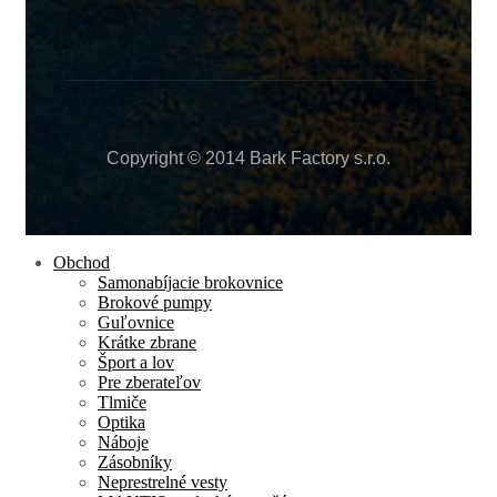
Copyright © 2014 Bark Factory s.r.o.
Obchod
Samonabíjacie brokovnice
Brokové pumpy
Guľovnice
Krátke zbrane
Šport a lov
Pre zberateľov
Tlmiče
Optika
Náboje
Zásobníky
Neprestrelné vesty