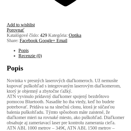
Add to wishlist
Porovnať
Katalógové číslo:
429
Kategória:
Optika
Share:
Facebook
Google+
Email
Popis
Recenzie (0)
Popis
Novinka v presných laserových diaľkomeroch. Už nemusíte
kupovať puškohľad s integrovaným laserovým diaľkomerom,
ktorý je objemný a zbytočne ťažký.
ATN vyvinulo prídavný diaľkomer spojený bezdrôtovo
pomocou Bluetooth. Nasadíte ho iba vtedy, keď ho budete
potrebovať. Pridáva sa na slnečnú clonu, ktorá je súčasťou
balenia puškohľadu. Týmto spôsobom máte zaistené, že
diaľkomer mieri na rovnaké miesto, ako puškohľad. Diaľkomer
obsahuje aj zameriavací laser pre kontrolu zamerania cieľa.
ATN ABL 1000 metrov – 349€, ATN ABL 1500 metrov –