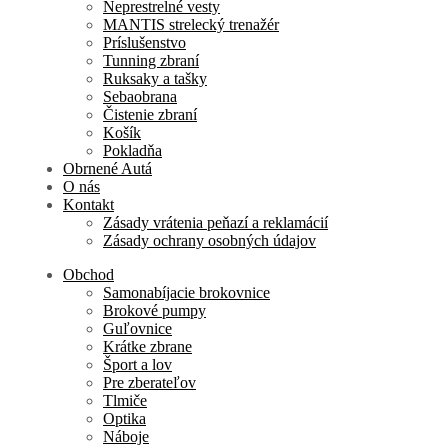
Neprestrelné vesty
MANTIS strelecký trenažér
Príslušenstvo
Tunning zbraní
Ruksaky a tašky
Sebaobrana
Čistenie zbraní
Košík
Pokladňa
Obrnené Autá
O nás
Kontakt
Zásady vrátenia peňazí a reklamácií
Zásady ochrany osobných údajov
Obchod
Samonabíjacie brokovnice
Brokové pumpy
Guľovnice
Krátke zbrane
Šport a lov
Pre zberateľov
Tlmiče
Optika
Náboje