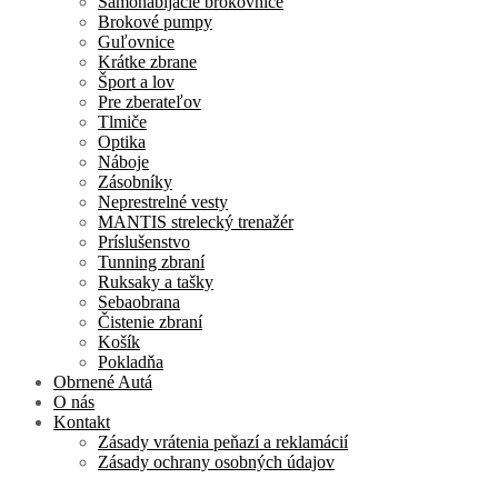
Samonabíjacie brokovnice
Brokové pumpy
Guľovnice
Krátke zbrane
Šport a lov
Pre zberateľov
Tlmiče
Optika
Náboje
Zásobníky
Neprestrelné vesty
MANTIS strelecký trenažér
Príslušenstvo
Tunning zbraní
Ruksaky a tašky
Sebaobrana
Čistenie zbraní
Košík
Pokladňa
Obrnené Autá
O nás
Kontakt
Zásady vrátenia peňazí a reklamácií
Zásady ochrany osobných údajov