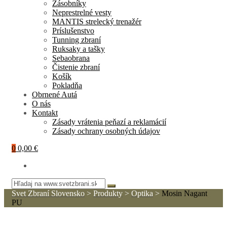
Zásobníky
Neprestrelné vesty
MANTIS strelecký trenažér
Príslušenstvo
Tunning zbraní
Ruksaky a tašky
Sebaobrana
Čistenie zbraní
Košík
Pokladňa
Obrnené Autá
O nás
Kontakt
Zásady vrátenia peňazí a reklamácií
Zásady ochrany osobných údajov
0
0,00 €
Svet Zbraní Slovensko
>
Produkty
>
Optika
>
Mosin Nagant
PU