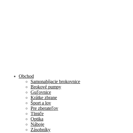
Obchod
Samonabíjacie brokovnice
Brokové pumpy
Guľovnice
Krátke zbrane
Šport a lov
Pre zberateľov
Tlmiče
Optika
Náboje
Zásobníky