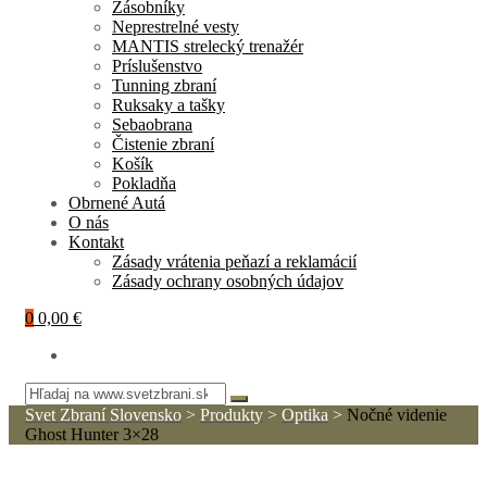
Zásobníky
Neprestrelné vesty
MANTIS strelecký trenažér
Príslušenstvo
Tunning zbraní
Ruksaky a tašky
Sebaobrana
Čistenie zbraní
Košík
Pokladňa
Obrnené Autá
O nás
Kontakt
Zásady vrátenia peňazí a reklamácií
Zásady ochrany osobných údajov
0
0,00 €
Svet Zbraní Slovensko
>
Produkty
>
Optika
>
Nočné videnie
Ghost Hunter 3×28