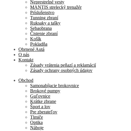
Neprestrelné vesty
MANTIS strelecký trenažér
Príslušenstvo
Tunning zbraní
Ruksaky a tašky
Sebaobrana
Čistenie zbraní
Košík
Pokladňa
Obrnené Autá
O nás
Kontakt
Zásady vrátenia peňazí a reklamácií
Zásady ochrany osobných údajov
Obchod
Samonabíjacie brokovnice
Brokové pumpy
Guľovnice
Krátke zbrane
Šport a lov
Pre zberateľov
Tlmiče
Optika
Náboje