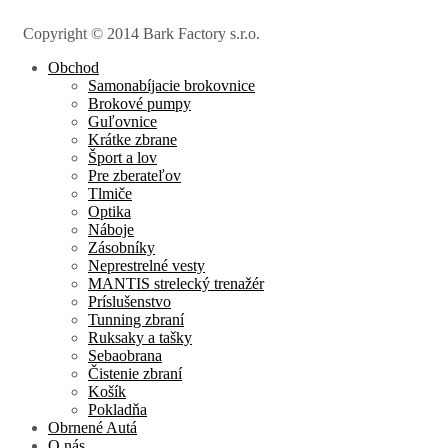
Copyright © 2014 Bark Factory s.r.o.
Obchod
Samonabíjacie brokovnice
Brokové pumpy
Guľovnice
Krátke zbrane
Šport a lov
Pre zberateľov
Tlmiče
Optika
Náboje
Zásobníky
Neprestrelné vesty
MANTIS strelecký trenažér
Príslušenstvo
Tunning zbraní
Ruksaky a tašky
Sebaobrana
Čistenie zbraní
Košík
Pokladňa
Obrnené Autá
O nás