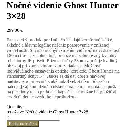
Nočné videnie Ghost Hunter
3×28
299,00
€
Fantastický produkt pre ľudí, čo hľadajú komfortné ľahké,
skladné a hlavne legálne riešenie pozorovania v zníženej
viditeľnosti. S týmto nočným videním vidíte až na vzdialenosť
180 metrov aj v úplnej tme, pretože má zabudovaný kvalitný
miniatúrny IR prísvit. Priemer čočky 28mm zaručuje kvalitný
obraz aj pri kompaktnom tvare zariadenia. Možnosť
individuálneho nastavenia optickej korekcie. Ghost Hunter má
štandardný úchyt 1/4”, takže sa dá dať dole z hlavovej
nadstavby a pripevniť k akémukoľvek statívu. Súčasťou
balenia je aj kompletná nadstavba na helmu, montáž na pušku
na picatinny rail a praktická kapsička. Je možné ho použiť aj
cez deň, denné svetlo ho nepoškodzuje.
Quantity:
množstvo Nočné videnie Ghost Hunter 3x28
Pridať do košíka