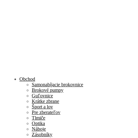
Obchod
Samonabíjacie brokovnice
Brokové pumpy
Guľovnice
Krátke zbrane
Šport a lov
Pre zberateľov
Tlmiče
Optika
Náboje
Zásobníky