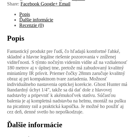
Share:
Facebook
Google+
Email
Popis
Ďalšie informácie
Recenzie (0)
Popis
Fantastický produkt pre ľudí, čo hľadajú komfortné ľahké,
skladné a hlavne legálne riešenie pozorovania v zníženej
viditeľnosti. S týmto nočným videním vidíte až na vzdialenosť
180 metrov aj v úplnej tme, pretože má zabudovaný kvalitný
miniatúrny IR prísvit. Priemer čočky 28mm zaručuje kvalitný
obraz aj pri kompaktnom tvare zariadenia. Možnosť
individuálneho nastavenia optickej korekcie. Ghost Hunter má
štandardný úchyt 1/4”, takže sa dá dať dole z hlavovej
nadstavby a pripevniť k akémukoľvek statívu. Súčasťou
balenia je aj kompletná nadstavba na helmu, montáž na pušku
na picatinny rail a praktická kapsička. Je možné ho použiť aj
cez deň, denné svetlo ho nepoškodzuje.
Ďalšie informácie