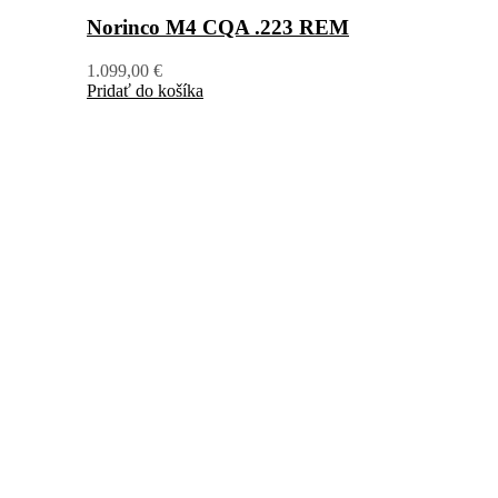
Norinco M4 CQA .223 REM
1.099,00
€
Pridať do košíka
+421 904 40 90 80
moj@svetzbrani.sk