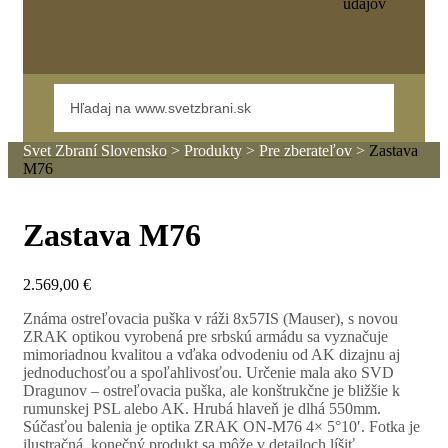
údajov
Svet Zbraní Slovensko
>
Produkty
>
Pre zberateľov
>
Zastava
M76
Zastava M76
2.569,00
€
Známa ostreľovacia puška v ráži 8x57IS (Mauser), s novou
ZRAK optikou vyrobená pre srbskú armádu sa vyznačuje
mimoriadnou kvalitou a vďaka odvodeniu od AK dizajnu aj
jednoduchosťou a spoľahlivosťou. Určenie mala ako SVD
Dragunov – ostreľovacia puška, ale konštrukčne je bližšie k
rumunskej PSL alebo AK. Hrubá hlaveň je dlhá 550mm.
Súčasťou balenia je optika ZRAK ON-M76 4× 5°10′. Fotka je
ilustračná, konečný produkt sa môže v detailoch líšiť.