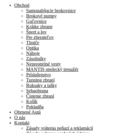
Obchod
Samonabíjacie brokovnice
Brokové pumpy
Guľovnice
Krátke zbrane
Šport a lov
Pre zberateľov
Tlmiče
Optika
Náboje
Zásobníky
Neprestrelné vesty
MANTIS strelecký trenažér
Príslušenstvo
Tunning zbraní
Ruksaky a tašky
Sebaobrana
Čistenie zbraní
Košík
Pokladňa
Obrnené Autá
O nás
Kontakt
Zásady vrátenia peňazí a reklamácií