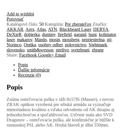
Add to wishlist
Porovnať
Katalógové číslo:
50
Kategória:
Pre zberateľov
Značky:
AKKAR
,
Arex
,
Atlas
,
ATN
,
Blackbeard Laser
,
DERYA
,
DeXteR
,
dobierka
,
dummy
,
firefield
,
garand
,
hunt
,
kolimator
,
laser
,
makarov
,
Mantis
,
mosin
,
mossberg
,
nepriestrelna
,
nij
,
Norinco
,
Optika
,
osobny odber
,
polovnictvo
,
Sightmark
,
slovensko
,
smith&wesson
,
strelivo
,
svetzbrani
,
zbrane
Share:
Facebook
Google+
Email
Popis
Ďalšie informácie
Recenzie (0)
Popis
Známa ostreľovacia puška v ráži 8x57IS (Mauser), s novou
ZRAK optikou vyrobená pre srbskú armádu sa vyznačuje
mimoriadnou kvalitou a vďaka odvodeniu od AK dizajnu aj
jednoduchosťou a spoľahlivosťou. Určenie mala ako SVD
Dragunov – ostreľovacia puška, ale konštrukčne je bližšie k
rumunskej PSL alebo AK. Hrubá hlaveň je dlhá 550mm.