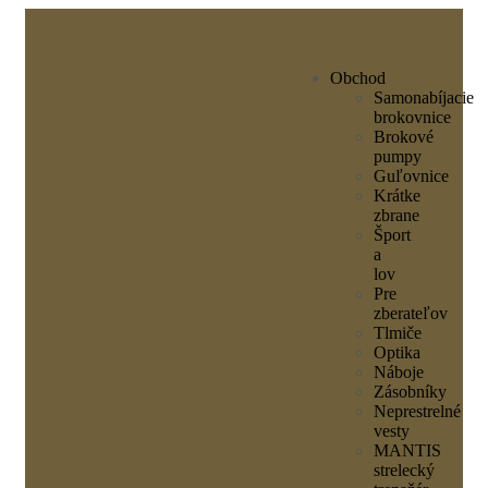
Obchod
Samonabíjacie
brokovnice
Brokové
pumpy
Guľovnice
Krátke
zbrane
Šport
a
lov
Pre
zberateľov
Tlmiče
Optika
Náboje
Zásobníky
Neprestrelné
vesty
MANTIS
strelecký