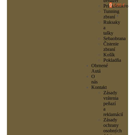
trenažér
0
0,00 €
Príslušenstvo
Tunning
zbraní
Ruksaky
a
tašky
Sebaobrana
Čistenie
zbraní
Košík
Pokladňa
Obrnené
Autá
O
nás
Kontakt
Zásady
vrátenia
peňazí
a
reklamácií
Zásady
ochrany
osobných