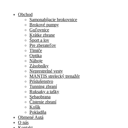
Obchod
Samonabíjacie brokovnice
Brokové pumpy
Guľovnice
Krátke zbrane
Šport a lov
Pre zberateľov
Tlmiče
Optika
Náboje
Zásobníky
Neprestrelné vesty
MANTIS strelecký trenažér
Príslušenstvo
Tunning zbraní
Ruksaky a tašky
Sebaobrana
Čistenie zbraní
Košík
Pokladňa
Obrnené Autá
O nás
Kontakt