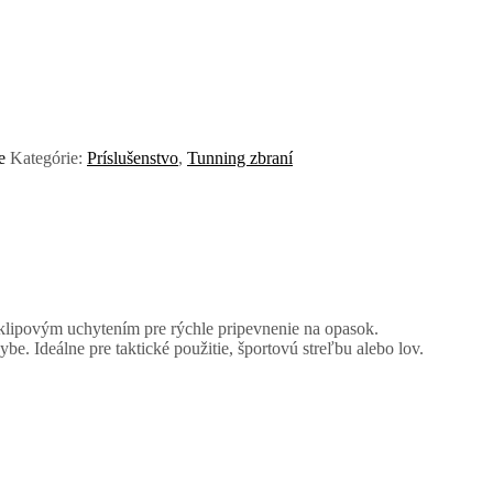
e
Kategórie:
Príslušenstvo
,
Tunning zbraní
lipovým uchytením pre rýchle pripevnenie na opasok.
be. Ideálne pre taktické použitie, športovú streľbu alebo lov.