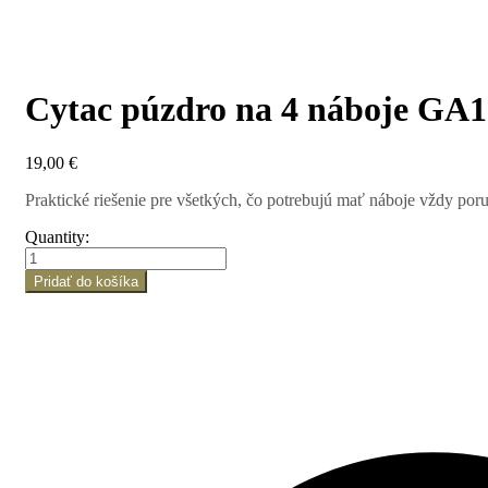
Cytac púzdro na 4 náboje GA12
19,00
€
Praktické riešenie pre všetkých, čo potrebujú mať náboje vždy por
Quantity:
množstvo
Cytac
Pridať do košíka
púzdro
na
4
náboje
GA12
–
klipové
uchytenie