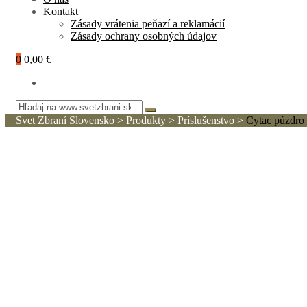
Kontakt
Zásady vrátenia peňazí a reklamácií
Zásady ochrany osobných údajov
0
0,00 €
Svet Zbraní Slovensko
>
Produkty
>
Príslušenstvo
>
Cytac púzdro 