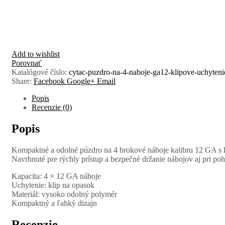
Add to wishlist
Porovnať
Katalógové číslo:
cytac-puzdro-na-4-naboje-ga12-klipove-uchyteni
Share:
Facebook
Google+
Email
Popis
Recenzie (0)
Popis
Kompaktné a odolné púzdro na 4 brokové náboje kalibru 12 GA s k
Navrhnuté pre rýchly prístup a bezpečné držanie nábojov aj pri pohy
Kapacita: 4 × 12 GA náboje
Uchytenie: klip na opasok
Materiál: vysoko odolný polymér
Kompaktný a ľahký dizajn
Recenzie