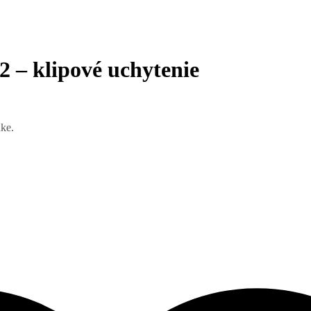
 – klipové uchytenie
uke.