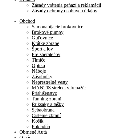
Zásady vrátenia peňazí a reklamácií
Zásady ochrany osobných údajov
Obchod
Samonabíjacie brokovnice
Brokové pumpy
Guľovnice
Krátke zbrane
Šport a lov
Pre zberateľov
Tlmiče
Optika
Náboje
Zásobníky
Neprestrelné vesty
MANTIS strelecký trenažér
Príslušenstvo
Tunning zbraní
Ruksaky a tašky
Sebaobrana
Čistenie zbraní
Košík
Pokladňa
Obrnené Autá
O nás