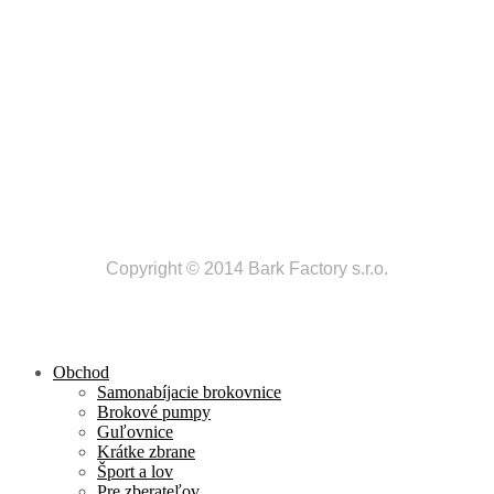
Copyright © 2014 Bark Factory s.r.o.
Obchod
Samonabíjacie brokovnice
Brokové pumpy
Guľovnice
Krátke zbrane
Šport a lov
Pre zberateľov