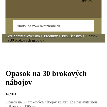
údajov
Svet Zbraní Slovensko
>
Produkty
>
Príslušenstvo
>
Opasok
na 30 brokových nábojov
Opasok na 30 brokových
nábojov
14,90
€
Opasok na 30 brokových nábojov kalibru 12 s nastaviteľnou
dĺžkou 80 – 120cm.