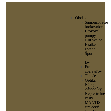
Obchod
Samonabíjacie
brokovnice
Brokové
pumpy
Guľovnice
Krátke
zbrane
Šport
a
lov
Pre
zberateľov
Tlmiče
Optika
Náboje
Zásobníky
Neprestrelné
vesty
MANTIS
strelecký