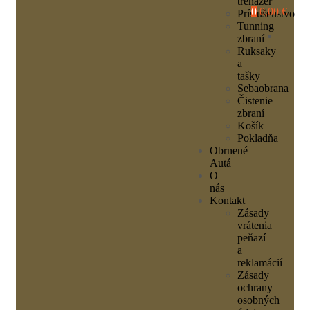
trenažér
0
0,00 €
Príslušenstvo
Tunning
zbraní
Ruksaky
a
tašky
Sebaobrana
Čistenie
zbraní
Košík
Pokladňa
Obrnené
Autá
O
nás
Kontakt
Zásady
vrátenia
peňazí
a
reklamácií
Zásady
ochrany
osobných