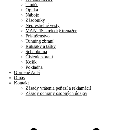
Tlmiče
Optika
Náboje
Zásobníky
Neprestrelné vesty
MANTIS strelecký trenažér
Príslušenstvo
Tunning zbraní
Ruksaky a tašky
Sebaobrana
Čistenie zbraní
Košík
Pokladňa
Obrnené Autá
O nás
Kontakt
Zásady vrátenia peňazí a reklamácií
Zásady ochrany osobných údajov