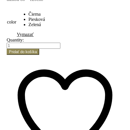
Čierna
Piesková
color
Zelená
Vymazať
Quantity:
Pridať do košíka