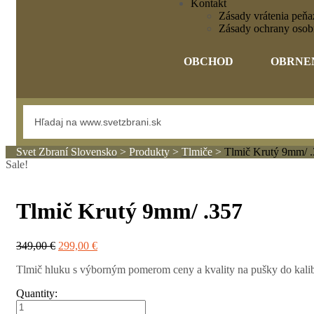
Kontakt
Zásady vrátenia peňaz
Zásady ochrany osob
OBCHOD
OBRNE
Svet Zbraní Slovensko
>
Produkty
>
Tlmiče
>
Tlmič Krutý 9mm/ 
Sale!
Tlmič Krutý 9mm/ .357
349,00
€
299,00
€
Tlmič hluku s výborným pomerom ceny a kvality na pušky do k
Quantity: