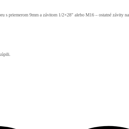
bru s priemerom 9mm a závitom 1/2×28″ alebo M16 – ostatné závity na
úpili.