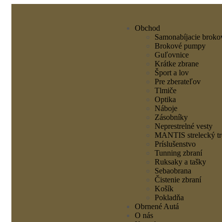
Obchod
Samonabíjacie broko
Brokové pumpy
Guľovnice
Krátke zbrane
Šport a lov
Pre zberateľov
Tlmiče
Optika
Náboje
Zásobníky
Neprestrelné vesty
MANTIS strelecký tr
Príslušenstvo
Tunning zbraní
Ruksaky a tašky
Sebaobrana
Čistenie zbraní
Košík
Pokladňa
Obrnené Autá
O nás