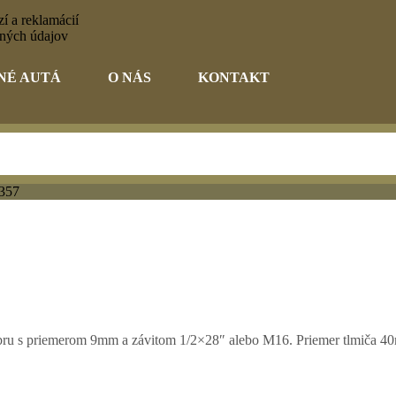
í a reklamácií
ných údajov
NÉ AUTÁ
O NÁS
KONTAKT
.357
alibru s priemerom 9mm a závitom 1/2×28″ alebo M16. Priemer tlmi