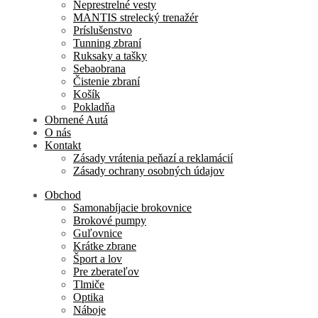
Neprestrelné vesty
MANTIS strelecký trenažér
Príslušenstvo
Tunning zbraní
Ruksaky a tašky
Sebaobrana
Čistenie zbraní
Košík
Pokladňa
Obrnené Autá
O nás
Kontakt
Zásady vrátenia peňazí a reklamácií
Zásady ochrany osobných údajov
Obchod
Samonabíjacie brokovnice
Brokové pumpy
Guľovnice
Krátke zbrane
Šport a lov
Pre zberateľov
Tlmiče
Optika
Náboje