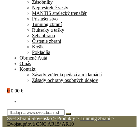
Zásobníky
Neprestrelné vesty
MANTIS strelecký trenažér
Príslušenstvo
Tunning zbraní
Ruksaky a tašky
Sebaobrana
Čistenie zbraní
Košík
Pokladňa
Obrnené Autá
O nás
Kontakt
Zásady vrátenia peňazí a reklamácií
Zásady ochrany osobných údajov
0
0,00 €
Svet Zbraní Slovensko
>
Produkty
>
Tunning zbraní
>
Dvojstupňová CNC AR15/ AR10