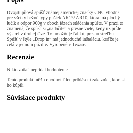
Dvojstupňová spúšť známej americkej značky CNC vhodná
pre všetky bežné typy pušiek AR15/ AR10, ktorá má plochý
lučík a odpor 900g v oboch fázach stláčania spúšte. V praxi to
znamená, že spúšť si „natlačíte“ a presne viete, kedy už príde
výstrel v druhej fáze. To umožňuje ľahkú, presnú streľbu.
Spúšť v štýle „Drop in“ má jednoduchú inštaláciu, keďže je
celá v jednom púzdre. Vyrobené v Texase.
Recenzie
Nikto zatiaľ nepridal hodnotenie.
Tento produkt môžu ohodnotiť len prihlásení zákazníci, ktorí si
ho kúpili.
Súvisiace produkty