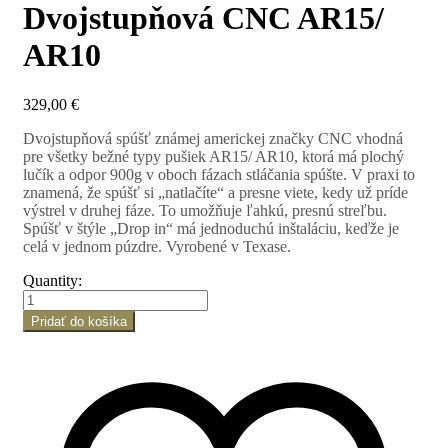
Dvojstupňová CNC AR15/
AR10
329,00
€
Dvojstupňová spúšť známej americkej značky CNC vhodná
pre všetky bežné typy pušiek AR15/ AR10, ktorá má plochý
lučík a odpor 900g v oboch fázach stláčania spúšte. V praxi to
znamená, že spúšť si „natlačíte“ a presne viete, kedy už príde
výstrel v druhej fáze. To umožňuje ľahkú, presnú streľbu.
Spúšť v štýle „Drop in“ má jednoduchú inštaláciu, keďže je
celá v jednom púzdre. Vyrobené v Texase.
Quantity:
množstvo
Dvojstupňová
Pridať do košíka
CNC
AR15/
AR10