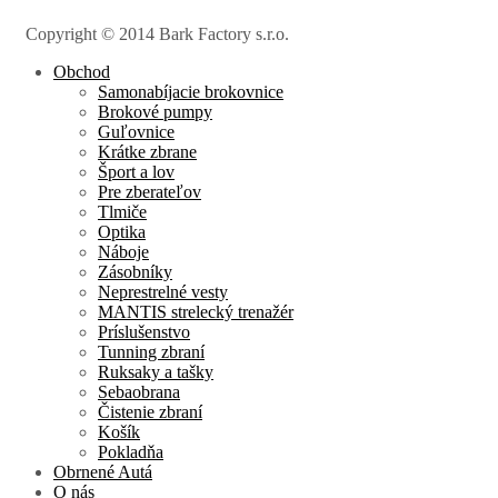
Copyright © 2014 Bark Factory s.r.o.
Obchod
Samonabíjacie brokovnice
Brokové pumpy
Guľovnice
Krátke zbrane
Šport a lov
Pre zberateľov
Tlmiče
Optika
Náboje
Zásobníky
Neprestrelné vesty
MANTIS strelecký trenažér
Príslušenstvo
Tunning zbraní
Ruksaky a tašky
Sebaobrana
Čistenie zbraní
Košík
Pokladňa
Obrnené Autá
O nás