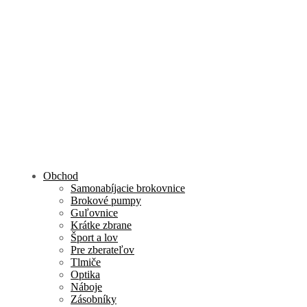
Obchod
Samonabíjacie brokovnice
Brokové pumpy
Guľovnice
Krátke zbrane
Šport a lov
Pre zberateľov
Tlmiče
Optika
Náboje
Zásobníky