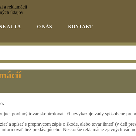
í a reklamácií
ných údajov
NÉ AUTÁ
O NÁS
KONTAKT
mácií
o.
upujúci povinný tovar skontrolovať, či nevykazuje vady spôsobené prep
vziať a spísať s prepravcom zápis o škode, alebo tovar ihneď (v deň p
e informovať tiež predávajúceho. Neskoršie reklamácie zjavných vád 