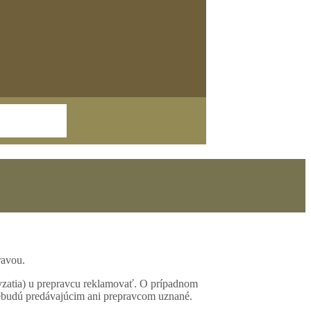
ravou.
revzatia) u prepravcu reklamovať. O prípadnom
nebudú predávajúcim ani prepravcom uznané.