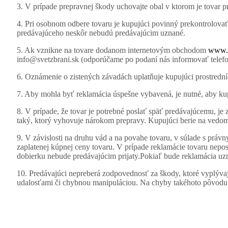
3. V prípade prepravnej škody uchovajte obal v ktorom je tovar 
4. Pri osobnom odbere tovaru je kupujúci povinný prekontrolovať 
predávajúceho neskôr nebudú predávajúcim uznané.
5. Ak vznikne na tovare dodanom internetovým obchodom
www.s
info@svetzbrani.sk (odporúčame po podaní nás informovať telefo
6. Oznámenie o zistených závadách uplatňuje kupujúci prostred
7. Aby mohla byť reklamácia úspešne vybavená, je nutné, aby kup
8. V prípade, že tovar je potrebné poslať späť predávajúcemu, je 
taký, ktorý vyhovuje nárokom prepravy. Kupujúci berie na vedom
9. V závislosti na druhu vád a na povahe tovaru, v súlade s prá
zaplatenej kúpnej ceny tovaru. V prípade reklamácie tovaru neposi
dobierku nebude predávajúcim prijaty.Pokiaľ bude reklamácia uz
10. Predávajúci nepreberá zodpovednosť za škody, ktoré vyplýva
udalosťami či chybnou manipuláciou. Na chyby takéhoto pôvodu s