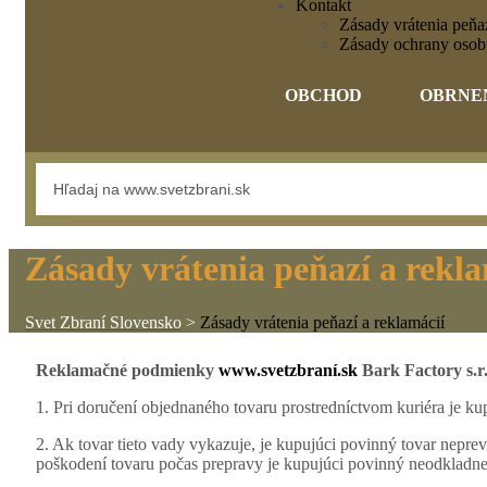
Kontakt
Zásady vrátenia peňaz
Zásady ochrany osob
OBCHOD
OBRNE
Zásady vrátenia peňazí a rekla
Svet Zbraní Slovensko
>
Zásady vrátenia peňazí a reklamácií
Reklamačné podmienky
www.svetzbraní.sk
Bark Factory s.r.
1. Pri doručení objednaného tovaru prostredníctvom kuriéra je k
2. Ak tovar tieto vady vykazuje, je kupujúci povinný tovar nepre
poškodení tovaru počas prepravy je kupujúci povinný neodkladn