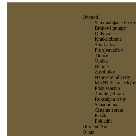
Obchod
Samonabíjacie broko
Brokové pumpy
Guľovnice
Krátke zbrane
Šport a lov
Pre zberateľov
Tlmiče
Optika
Náboje
Zásobníky
Neprestrelné vesty
MANTIS strelecký tr
Príslušenstvo
Tunning zbraní
Ruksaky a tašky
Sebaobrana
Čistenie zbraní
Košík
Pokladňa
Obrnené Autá
O nás