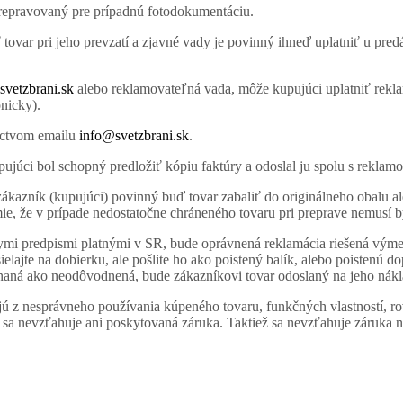
prepravovaný pre prípadnú fotodokumentáciu.
tovar pri jeho prevzatí a zjavné vady je povinný ihneď uplatniť u pre
vetzbrani.sk
alebo reklamovateľná vada, môže kupujúci uplatniť rekl
nicky).
níctvom emailu
info@svetzbrani.sk
.
ujúci bol schopný predložiť kópiu faktúry a odoslal ju spolu s rekla
zákazník (kupujúci) povinný buď tovar zabaliť do originálneho obalu ale
ie, že v prípade nedostatočne chráneného tovaru pri preprave nemusí 
vnymi predpismi platnými v SR, bude oprávnená reklamácia riešená vým
elajte na dobierku, ale pošlite ho ako poistený balík, alebo poistenú 
naná ako neodôvodnená, bude zákazníkovi tovar odoslaný na jeho nákl
jú z nesprávneho používania kúpeného tovaru, funkčných vlastností, r
a nevzťahuje ani poskytovaná záruka. Taktiež sa nevzťahuje záruka na