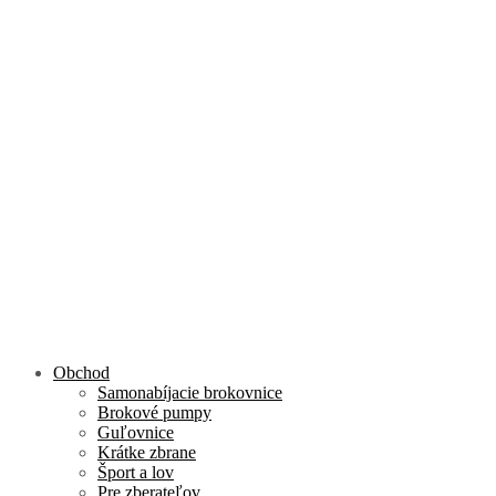
+421 904 40 90
80
moj@
Obchod
Samonabíjacie brokovnice
Brokové pumpy
Guľovnice
Krátke zbrane
Šport a lov
Pre zberateľov