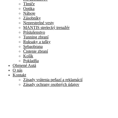
Tlmiče
Optika
Náboje
Zásobníky
Neprestrelné vesty
MANTIS strelecký trenažér
Príslušenstvo
Tunning zbraní
Ruksaky a tašky
Sebaobrana
Čistenie zbraní
Košík
Pokladňa
Obrnené Autá
O nás
Kontakt
Zásady vrátenia peňazí a reklamácií
Zásady ochrany osobných údajov