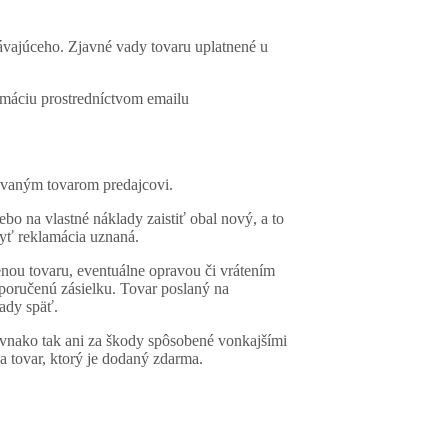
dávajúceho. Zjavné vady tovaru uplatnené u
amáciu prostredníctvom emailu
movaným tovarom predajcovi.
bo na vlastné náklady zaistiť obal nový, a to
byť reklamácia uznaná.
enou tovaru, eventuálne opravou či vrátením
doporučenú zásielku. Tovar poslaný na
ady späť.
ovnako tak ani za škody spôsobené vonkajšími
 tovar, ktorý je dodaný zdarma.