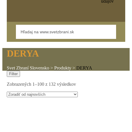
údajov
DERYA
Svet Zbraní Slovensko
>
Produkty
>
DERYA
Filter
Zobrazených 1–100 z 132 výsledkov