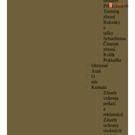
trenažér
0
0,00 €
Príslušenstvo
Tunning
zbraní
Ruksaky
a
tašky
Sebaobrana
Čistenie
zbraní
Košík
Pokladňa
Obrnené
Autá
O
nás
Kontakt
Zásady
vrátenia
peňazí
a
reklamácií
Zásady
ochrany
osobných