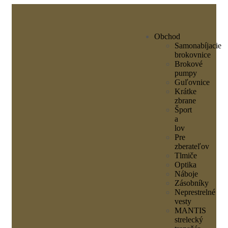
Obchod
Samonabíjacie
brokovnice
Brokové
pumpy
Guľovnice
Krátke
zbrane
Šport
a
lov
Pre
zberateľov
Tlmiče
Optika
Náboje
Zásobníky
Neprestrelné
vesty
MANTIS
strelecký