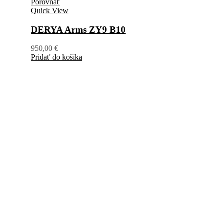
Porovnať
Quick View
DERYA Arms ZY9 B10
950,00
€
Pridať do košíka